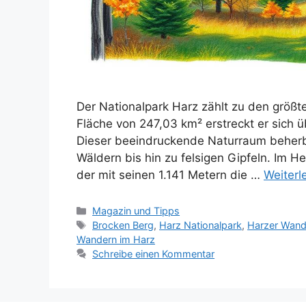
Der Nationalpark Harz zählt zu den größt
Fläche von 247,03 km² erstreckt er sich 
Dieser beeindruckende Naturraum beherbe
Wäldern bis hin zu felsigen Gipfeln. Im H
der mit seinen 1.141 Metern die …
Weiterl
Kategorien
Magazin und Tipps
Schlagwörter
Brocken Berg
,
Harz Nationalpark
,
Harzer Wand
Wandern im Harz
Schreibe einen Kommentar