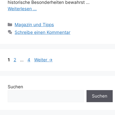
historische Besonderheiten bewahrst …
Weiterlesen …
Kategorien
Magazin und Tipps
Schreibe einen Kommentar
Seite
Seite
Seite
1
2
…
4
Weiter
→
Suchen
Suchen