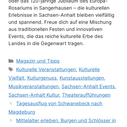
oder das 120-jährige Jubiläum des Europa-
Rosariums in Sangerhausen – die kulturellen
Erlebnisse in Sachsen-Anhalt bleiben vielfältig
und spannend. Freue dich auf eine Mischung
aus traditionellen Festen und innovativen
Events, die das reiche kulturelle Erbe des
Landes in die Gegenwart tragen.
Kategorien
Magazin und Tipps
Schlagwörter
Kulturelle Veranstaltungen
,
Kulturelle
Vielfalt
,
Kulturgenuss
,
Kunstausstellungen
,
Musikveranstaltungen
,
Sachsen-Anhalt Events
,
Sachsen-Anhalt Kultur
,
Theateraufführungen
Tagesausflug von Schwanebeck nach
Magdeburg
Mittelalter erleben: Burgen und Schlösser in