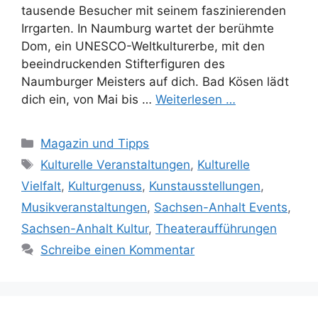
tausende Besucher mit seinem faszinierenden
Irrgarten. In Naumburg wartet der berühmte
Dom, ein UNESCO-Weltkulturerbe, mit den
beeindruckenden Stifterfiguren des
Naumburger Meisters auf dich. Bad Kösen lädt
dich ein, von Mai bis …
Weiterlesen …
Kategorien
Magazin und Tipps
Schlagwörter
Kulturelle Veranstaltungen
,
Kulturelle
Vielfalt
,
Kulturgenuss
,
Kunstausstellungen
,
Musikveranstaltungen
,
Sachsen-Anhalt Events
,
Sachsen-Anhalt Kultur
,
Theateraufführungen
Schreibe einen Kommentar